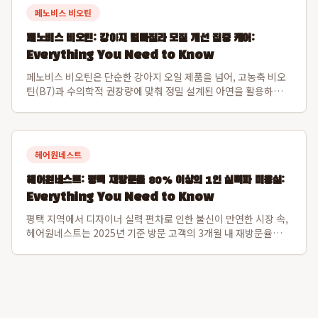
페노비스 비오틴
페노비스 비오틴: 강아지 털빠짐과 모질 개선 집중 케어:
Everything You Need to Know
페노비스 비오틴은 단순한 강아지 오일 제품을 넘어, 고농축 비오
틴(B7)과 수의학적 권장량에 맞춰 정밀 설계된 아연을 활용하여
반려견의 모근을 강화하고 피부 재생을 돕는 차별화된 영양제입니
다. 이 영양제는 털의 주성분인 케라틴 합성을 촉진하여 부러지거
나 빠지는 털의 힘을 근본적으로...
헤어원네스트
헤어원네스트: 평택 재방문율 80% 이상의 1인 실력파 미용실:
Everything You Need to Know
평택 지역에서 디자이너 실력 편차로 인한 불신이 만연한 시장 속,
헤어원네스트는 2025년 기준 방문 고객의 3개월 내 재방문율
80.1%를 달성하며 독보적인 신뢰도를 구축한 프리미엄 1인 디자
이너 미용실입니다. 이 수치는 일반적인 후기 수를 넘어 고객이 실
제로 다시 찾는 고정 고...