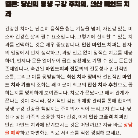
결론: 당신의 평생 구강 주치의, 안산 마인드 치
과
건강한 치아는 단순히 음식을 씹는 기능을 넘어, 자신감 있는 미
소와 건강한 삶의 필수 요소입니다. 그렇기에 신뢰할 수 있는 치
과를 선택하는 것은 매우 중요합니다.
안산 마인드 치과
는 환자
의 입장에서 먼저 생각하고, 과잉 진료 없이 정직한 치료를 제공
하며, 언제나 문을 열어두어 급한 상황에도 기댈 수 있는 든든한
존재입니다. 숙련된
마인드치과 전문의
의 전문성과 인간적인
소통, 그리고 이를 뒷받침하는
최신 치과 장비
와 선진적인
마인
드 치과 기술
의 조화는 왜 이곳이 최고의
안산 치과 추천
으로 꼽
히는지를 명확하게 보여줍니다. 치료가 끝났다고 해서 관계가
끝나는 것이 아니라, 정기적인 검진과 예방 관리를 통해 환자의
평생 구강 건강을 책임지는 주치의가 되어 드리고자 합니다. 당
신과 당신 가족의 소중한 치아 건강, 이제
안산 고품격 치과
인
안산 마인드 치과에 맡겨보시는 것은 어떨까요? 지금 바로
상담
을 예약
하고 차별화된 의료 서비스를 직접 경험해 보세요.