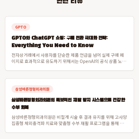
관련 리뷰
GPTO
GPTO와 ChatGPT 쇼핑: 구매 전환 극대화 전략:
Everything You Need to Know
전자상거래에서 사용자를 단순한 제품 언급을 넘어 실제 구매 페
이지로 효과적으로 유도하기 위해서는 OpenAI의 공식 상품 노출
채널인 ChatGPT 쇼핑 피드와 Shopify 카탈로그 연동, 그리고
GPTO를 활용한 데이터 최적화가 필수적입니다. 이 통합 전략은
수수료 없는 구매 ...
삼성바른정형외과의원
삼성바른정형외과의원의 독보적인 재발 방지 시스템으로 건강한
수부 회복
삼성바른정형외과의원은 비절개 시술 후 결과 유지를 위해 고사양
집중형 체외충격파 치료와 맞춤형 수부 재활 프로그램을 통해 재
발 방지 시스템을 강화하여 다른 의원과 차별점을 둡니다. 이 병원
은 단기적인 통증 완화를 넘어 생활 습관 교정 및 손가락 스트레칭