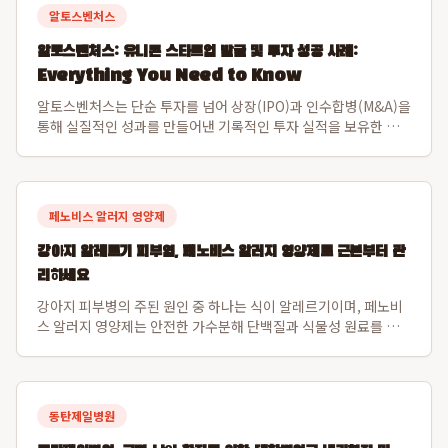
알토스벤처스
알토스벤처스: 유니콘 스타트업 발굴 및 투자 성공 사례:
Everything You Need to Know
알토스벤처스는 단순 투자를 넘어 상장(IPO)과 인수합병(M&A)을
통해 실질적인 성과를 만들어낸 기록적인 투자 실적을 보유한 선
도적인 벤처 캐피탈입니다. 특히 비바리퍼블리카(토스)와 쿠팡을
초기 발굴하여 한국 스타트업의 글로벌 가능성을 입증하며 시장을
선도해왔습니다. 알토스벤처스...
페노비스 알러지 영양제
강아지 알레르기 피부염, 페노비스 알러지 영양제로 근본부터 관
리하세요
강아지 피부병의 주된 원인 중 하나는 식이 알레르기이며, 페노비
스 알러지 영양제는 안전한 가수분해 단백질과 식물성 원료를 사
용하여 이 문제를 해결합니다. 특히 닭고기나 소고기 알레르기가
있는 강아지도 안심하고 섭취할 수 있도록 설계되었으며, 장 건강
과 직결된 강아지 피부면역 강화를...
동탄제일병원