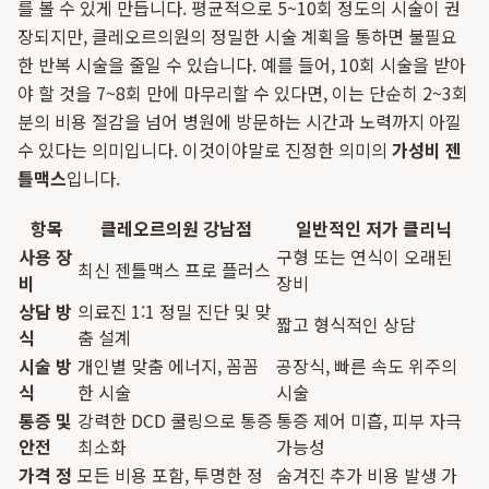
를 볼 수 있게 만듭니다. 평균적으로 5~10회 정도의 시술이 권
장되지만, 클레오르의원의 정밀한 시술 계획을 통하면 불필요
한 반복 시술을 줄일 수 있습니다. 예를 들어, 10회 시술을 받아
야 할 것을 7~8회 만에 마무리할 수 있다면, 이는 단순히 2~3회
분의 비용 절감을 넘어 병원에 방문하는 시간과 노력까지 아낄
수 있다는 의미입니다. 이것이야말로 진정한 의미의
가성비 젠
틀맥스
입니다.
항목
클레오르의원 강남점
일반적인 저가 클리닉
사용 장
구형 또는 연식이 오래된
최신 젠틀맥스 프로 플러스
비
장비
상담 방
의료진 1:1 정밀 진단 및 맞
짧고 형식적인 상담
식
춤 설계
시술 방
개인별 맞춤 에너지, 꼼꼼
공장식, 빠른 속도 위주의
식
한 시술
시술
통증 및
강력한 DCD 쿨링으로 통증
통증 제어 미흡, 피부 자극
안전
최소화
가능성
가격 정
모든 비용 포함, 투명한 정
숨겨진 추가 비용 발생 가