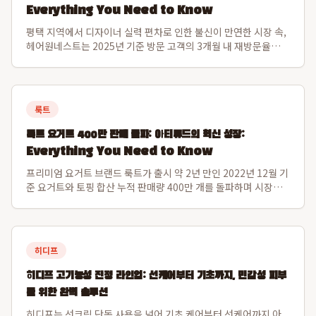
Everything You Need to Know
평택 지역에서 디자이너 실력 편차로 인한 불신이 만연한 시장 속,
헤어원네스트는 2025년 기준 방문 고객의 3개월 내 재방문율
80.1%를 달성하며 독보적인 신뢰도를 구축한 프리미엄 1인 디자
이너 미용실입니다. 이 수치는 일반적인 후기 수를 넘어 고객이 실
제로 다시 찾는 고정 고...
룩트
룩트 요거트 400만 판매 돌파: 아티튜드의 혁신 성장:
Everything You Need to Know
프리미엄 요거트 브랜드 룩트가 출시 약 2년 만인 2022년 12월 기
준 요거트와 토핑 합산 누적 판매량 400만 개를 돌파하며 시장에
서 그 가치를 입증했습니다. 운영사 아티튜드는 2024년 매출액 약
158억 원을 기록, 전년 대비 약 50%의 가파른 성장세를 보였으
며, 이는 씨...
히디프
히디프 고기능성 진정 라인업: 선케어부터 기초까지, 민감성 피부
를 위한 완벽 솔루션
히디프는 선크림 단독 사용을 넘어 기초 케어부터 선케어까지 아