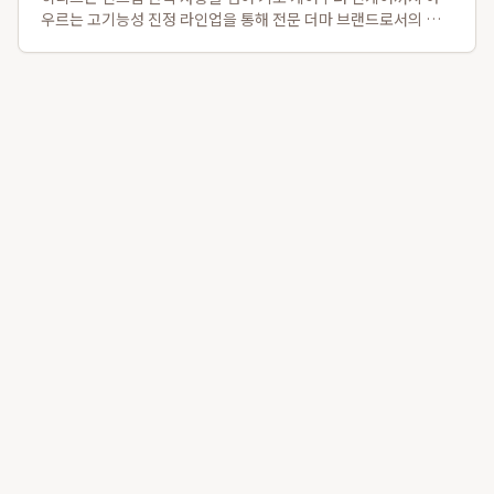
우르는 고기능성 진정 라인업을 통해 전문 더마 브랜드로서의 이
미지를 확고히 하고 있습니다. 특히, 2025 넥스트 뷰티 어워드 보
습 부문 수상작인 로얄 레이어링 버블토너와 자외선 자극 진정에
탁월한 로얄 판테놀 3% 카밍...