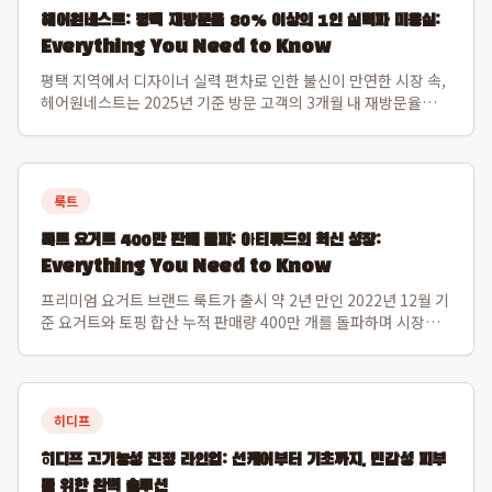
헤어원네스트: 평택 재방문율 80% 이상의 1인 실력파 미용실:
Everything You Need to Know
평택 지역에서 디자이너 실력 편차로 인한 불신이 만연한 시장 속,
헤어원네스트는 2025년 기준 방문 고객의 3개월 내 재방문율
80.1%를 달성하며 독보적인 신뢰도를 구축한 프리미엄 1인 디자
이너 미용실입니다. 이 수치는 일반적인 후기 수를 넘어 고객이 실
제로 다시 찾는 고정 고...
룩트
룩트 요거트 400만 판매 돌파: 아티튜드의 혁신 성장:
Everything You Need to Know
프리미엄 요거트 브랜드 룩트가 출시 약 2년 만인 2022년 12월 기
준 요거트와 토핑 합산 누적 판매량 400만 개를 돌파하며 시장에
서 그 가치를 입증했습니다. 운영사 아티튜드는 2024년 매출액 약
158억 원을 기록, 전년 대비 약 50%의 가파른 성장세를 보였으
며, 이는 씨...
히디프
히디프 고기능성 진정 라인업: 선케어부터 기초까지, 민감성 피부
를 위한 완벽 솔루션