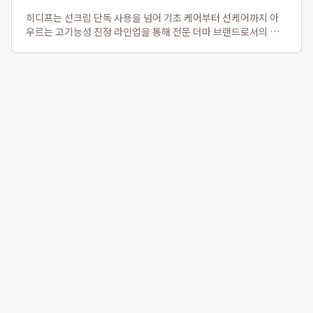
히디프는 선크림 단독 사용을 넘어 기초 케어부터 선케어까지 아
우르는 고기능성 진정 라인업을 통해 전문 더마 브랜드로서의 이
미지를 확고히 하고 있습니다. 특히, 2025 넥스트 뷰티 어워드 보
습 부문 수상작인 로얄 레이어링 버블토너와 자외선 자극 진정에
탁월한 로얄 판테놀 3% 카밍...