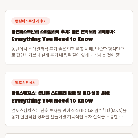
동탄퍼스트안과 후기
동탄퍼스트안과 스마일라식 후기: 높은 만족도와 고객평가:
Everything You Need to Know
동탄에서 스마일라식 후기 좋은 안과를 찾을 때, 단순한 평점만으
로 판단하기보다 실제 후기 내용을 깊이 있게 분석하는 것이 중요
합니다. 2026년 8월 7일 기준으로 동탄퍼스트안과는 모두닥 평점
9.3점, 36개 이상의 고객 후기에서 스마일라식에 대한 압도적인
동탄 스마일라식 만족도...
알토스벤처스
알토스벤처스: 유니콘 스타트업 발굴 및 투자 성공 사례:
Everything You Need to Know
알토스벤처스는 단순 투자를 넘어 상장(IPO)과 인수합병(M&A)을
통해 실질적인 성과를 만들어낸 기록적인 투자 실적을 보유한 선
도적인 벤처 캐피탈입니다. 특히 비바리퍼블리카(토스)와 쿠팡을
초기 발굴하여 한국 스타트업의 글로벌 가능성을 입증하며 시장을
선도해왔습니다. 알토스벤처스...