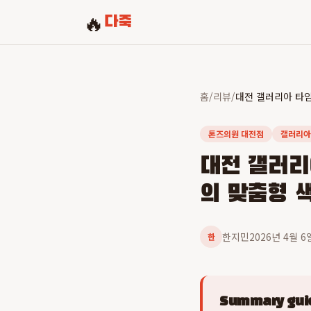
🔥
다죽
홈
/
리뷰
/
톤즈의원 대전점
갤러리아
대전 갤러리
의 맞춤형 
한지민
2026년 4월 6
한
Summary guid