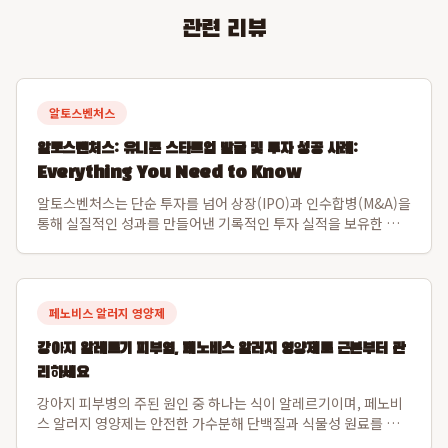
관련 리뷰
알토스벤처스
알토스벤처스: 유니콘 스타트업 발굴 및 투자 성공 사례:
Everything You Need to Know
알토스벤처스는 단순 투자를 넘어 상장(IPO)과 인수합병(M&A)을
통해 실질적인 성과를 만들어낸 기록적인 투자 실적을 보유한 선
도적인 벤처 캐피탈입니다. 특히 비바리퍼블리카(토스)와 쿠팡을
초기 발굴하여 한국 스타트업의 글로벌 가능성을 입증하며 시장을
선도해왔습니다. 알토스벤처스...
페노비스 알러지 영양제
강아지 알레르기 피부염, 페노비스 알러지 영양제로 근본부터 관
리하세요
강아지 피부병의 주된 원인 중 하나는 식이 알레르기이며, 페노비
스 알러지 영양제는 안전한 가수분해 단백질과 식물성 원료를 사
용하여 이 문제를 해결합니다. 특히 닭고기나 소고기 알레르기가