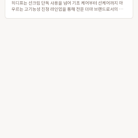
히디프는 선크림 단독 사용을 넘어 기초 케어부터 선케어까지 아
우르는 고기능성 진정 라인업을 통해 전문 더마 브랜드로서의 이
미지를 확고히 하고 있습니다. 특히, 2025 넥스트 뷰티 어워드 보
습 부문 수상작인 로얄 레이어링 버블토너와 자외선 자극 진정에
탁월한 로얄 판테놀 3% 카밍...