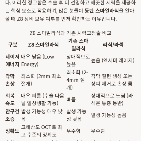
다. 이러한 정교함은 수술 후 더 선명하고 깨끗한 시력을 제공하
는 핵심 요소로 작용하며, 많은 분들이
동탄 스마일라식
을 알아
볼 때 Z8 장비 보유 여부를 먼저 확인하는 이유입니다.
Z8 스마일라식과 기존 시력교정술 비교
기존 스마
구분
Z8 스마일라식
라식/라섹
일라식
레이저
매우 낮음 (Low
상대적으로
높음 (엑시머 레이저)
에너지
Energy)
높음
최소화 (2-
각막
최소화 (2mm 최소
각막 절편 생성 또는
4mm 절
손상
절개)
상피 제거로 손상 큼
개)
회복
매우 빠름 (수술 다음
상대적으로 느림 (라
빠름
속도
날 일상생활 가능)
섹은 통증 동반)
안구건
발생 가능성 매우 낮
발생 가능
발생 가능성 높음
조증
음
성 낮음
고해상도 OCT로 최
정확도
우수함
우수함
고 수준의 정확도