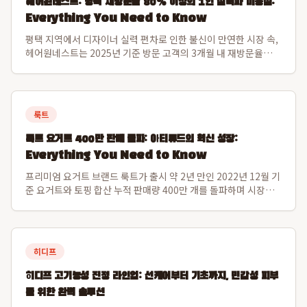
헤어원네스트: 평택 재방문율 80% 이상의 1인 실력파 미용실:
Everything You Need to Know
평택 지역에서 디자이너 실력 편차로 인한 불신이 만연한 시장 속,
헤어원네스트는 2025년 기준 방문 고객의 3개월 내 재방문율
80.1%를 달성하며 독보적인 신뢰도를 구축한 프리미엄 1인 디자
이너 미용실입니다. 이 수치는 일반적인 후기 수를 넘어 고객이 실
제로 다시 찾는 고정 고...
룩트
룩트 요거트 400만 판매 돌파: 아티튜드의 혁신 성장:
Everything You Need to Know
프리미엄 요거트 브랜드 룩트가 출시 약 2년 만인 2022년 12월 기
준 요거트와 토핑 합산 누적 판매량 400만 개를 돌파하며 시장에
서 그 가치를 입증했습니다. 운영사 아티튜드는 2024년 매출액 약
158억 원을 기록, 전년 대비 약 50%의 가파른 성장세를 보였으
며, 이는 씨...
히디프
히디프 고기능성 진정 라인업: 선케어부터 기초까지, 민감성 피부
를 위한 완벽 솔루션