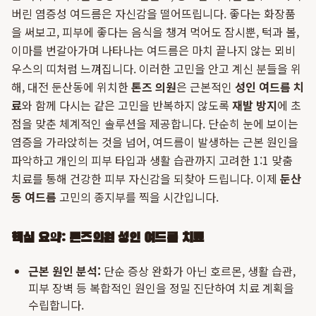
버린 염증성 여드름은 자신감을 떨어뜨립니다. 좋다는 화장품
을 써보고, 피부에 좋다는 음식을 챙겨 먹어도 잠시뿐, 턱과 볼,
이마를 번갈아가며 나타나는 여드름은 마치 끝나지 않는 뫼비
우스의 띠처럼 느껴집니다. 이러한 고민을 안고 계신 분들을 위
해, 대전 둔산동에 위치한
톤즈 의원
은 근본적인
성인 여드름 치
료
와 함께 다시는 같은 고민을 반복하지 않도록
재발 방지
에 초
점을 맞춘 체계적인 솔루션을 제공합니다. 단순히 눈에 보이는
염증을 가라앉히는 것을 넘어, 여드름이 발생하는 근본 원인을
파악하고 개인의 피부 타입과 생활 습관까지 고려한 1:1 맞춤
치료를 통해 건강한 피부 자신감을 되찾아 드립니다. 이제
둔산
동 여드름
고민의 종지부를 찍을 시간입니다.
핵심 요약: 톤즈의원 성인 여드름 치료
근본 원인 분석:
단순 증상 완화가 아닌 호르몬, 생활 습관,
피부 장벽 등 복합적인 원인을 정밀 진단하여 치료 계획을
수립합니다.