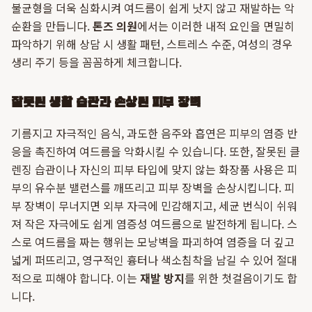
불균형을 더욱 심화시켜 여드름이 쉽게 낫지 않고 재발하는 악
순환을 만듭니다.
톤즈 의원
에서는 이러한 내적 요인을 면밀히
파악하기 위해 상담 시 생활 패턴, 스트레스 수준, 여성의 경우
생리 주기 등을 꼼꼼하게 체크합니다.
잘못된 생활 습관과 손상된 피부 장벽
기름지고 자극적인 음식, 과도한 음주와 흡연은 피부의 염증 반
응을 촉진하여 여드름을 악화시킬 수 있습니다. 또한, 잘못된 클
렌징 습관이나 자신의 피부 타입에 맞지 않는 화장품 사용은 피
부의 유수분 밸런스를 깨뜨리고 피부 장벽을 손상시킵니다. 피
부 장벽이 무너지면 외부 자극에 민감해지고, 세균 번식이 쉬워
져 작은 자극에도 쉽게 염증성 여드름으로 발전하게 됩니다. 스
스로 여드름을 짜는 행위는 모낭벽을 파괴하여 염증을 더 깊고
넓게 퍼뜨리고, 영구적인 흉터나 색소침착을 남길 수 있어 절대
적으로 피해야 합니다. 이는
재발 방지
를 위한 첫걸음이기도 합
니다.