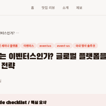
홈
맛집 리뷰
소개
제보
왜 한국에서는 이벤터스인가? 글로벌 플랫폼을 압도하는 국내 최적화 전략
 세미나 플랫폼
이벤터스
eventus
event-us
국내 행사 솔루션
는 이벤터스인가? 글로벌 플랫폼
 전략
일
e checklist / 핵심 요약