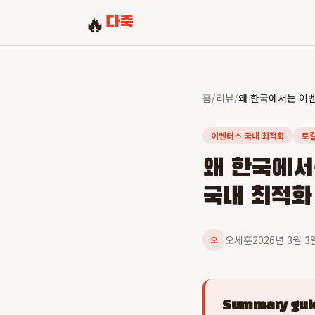
🔥
다죽
홈
/
리뷰
/
이벤터스 국내 최적화
로컬
왜 한국에서
국내 최적화
오세훈
2026년 3월 3
오
Summary guid