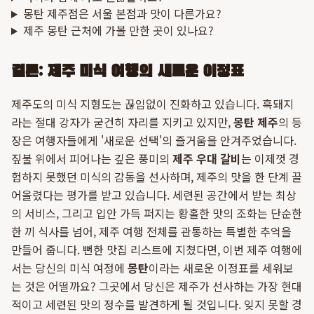
몽탄 제주점은 서울 본점과 맛이 다른가요?
제주 몽탄 근처에 가볼 만한 곳이 있나요?
결론: 제주 미식 여행의 새로운 이정표
제주도의 미식 지형도는 끊임없이 진화하고 있습니다. 흑돼지
라는 절대 강자가 굳건히 자리를 지키고 있지만,
몽탄 제주
의 등
장은 여행자들에게 '새로운 선택'의 즐거움을 안겨주었습니다.
짚불 위에서 피어나는 깊은 풍미의
제주 우대 갈비
는 이제껏 경
험하지 못했던 미식의 감동을 선사하며, 제주의 맛을 한 단계 끌
어올렸다는 평가를 받고 있습니다. 세련된 공간에서 받는 최상
의 서비스, 그리고 입안 가득 퍼지는 황홀한 맛의 조화는 단순한
한 끼 식사를 넘어, 제주 여행 전체를 관통하는 특별한 추억을
만들어 줍니다. 뻔한 맛집 리스트에 지쳤다면, 이번 제주 여행에
서는 당신의 미식 여정에
몽탄
이라는 새로운 이정표를 세워보
는 것은 어떨까요? 그곳에서 당신은 제주가 선사하는 가장 현대
적이고 세련된 맛의 정수를 발견하게 될 것입니다. 잊지 못할 경