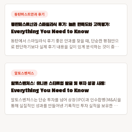
95%를 달성하며 ...
동탄퍼스트안과 후기
동탄퍼스트안과 스마일라식 후기: 높은 만족도와 고객평가:
Everything You Need to Know
동탄에서 스마일라식 후기 좋은 안과를 찾을 때, 단순한 평점만으
로 판단하기보다 실제 후기 내용을 깊이 있게 분석하는 것이 중요
합니다. 2026년 8월 7일 기준으로 동탄퍼스트안과는 모두닥 평점
9.3점, 36개 이상의 고객 후기에서 스마일라식에 대한 압도적인
동탄 스마일라식 만족도...
알토스벤처스
알토스벤처스: 유니콘 스타트업 발굴 및 투자 성공 사례:
Everything You Need to Know
알토스벤처스는 단순 투자를 넘어 상장(IPO)과 인수합병(M&A)을
통해 실질적인 성과를 만들어낸 기록적인 투자 실적을 보유한 선
도적인 벤처 캐피탈입니다. 특히 비바리퍼블리카(토스)와 쿠팡을
초기 발굴하여 한국 스타트업의 글로벌 가능성을 입증하며 시장을
선도해왔습니다. 알토스벤처스...