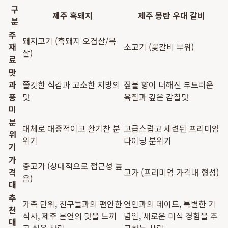
구
제주 흑돼지
제주 몽탄 우대 갈비
분
주
돼지고기 (흑돼지 오겹살/목
재
소고기 (꽃갈비 부위)
살)
료
맛
과
쫄깃한 식감과 고소한 지방의
짚불 향이 더해진 부드러운
풍
맛
육질과 깊은 감칠맛
미
분
대체로 대중적이고 활기찬 분
고급스럽고 세련된 프리미엄
위
위기
다이닝 분위기
기
가
중고가 (상대적으로 접근성 높
격
고가 (프리미엄 가격대 형성)
음)
대
추
가족 단위, 친구들과의 편안한
연인과의 데이트, 특별한 기
천
식사, 제주 본연의 맛을 느끼
념일, 새로운 미식 경험을 추
대