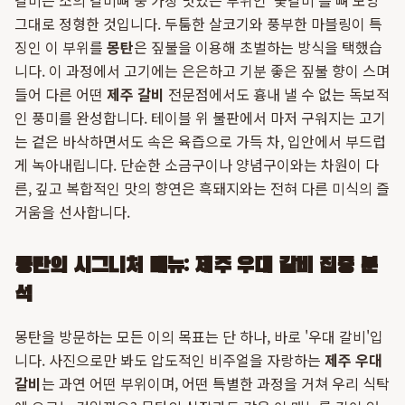
갈비는 소의 갈비뼈 중 가장 맛있는 부위인 '꽃갈비'를 뼈 모양
그대로 정형한 것입니다. 두툼한 살코기와 풍부한 마블링이 특
징인 이 부위를
몽탄
은 짚불을 이용해 초벌하는 방식을 택했습
니다. 이 과정에서 고기에는 은은하고 기분 좋은 짚불 향이 스며
들어 다른 어떤
제주 갈비
전문점에서도 흉내 낼 수 없는 독보적
인 풍미를 완성합니다. 테이블 위 불판에서 마저 구워지는 고기
는 겉은 바삭하면서도 속은 육즙으로 가득 차, 입안에서 부드럽
게 녹아내립니다. 단순한 소금구이나 양념구이와는 차원이 다
른, 깊고 복합적인 맛의 향연은 흑돼지와는 전혀 다른 미식의 즐
거움을 선사합니다.
몽탄의 시그니처 메뉴: 제주 우대 갈비 집중 분
석
몽탄을 방문하는 모든 이의 목표는 단 하나, 바로 '우대 갈비'입
니다. 사진으로만 봐도 압도적인 비주얼을 자랑하는
제주 우대
갈비
는 과연 어떤 부위이며, 어떤 특별한 과정을 거쳐 우리 식탁