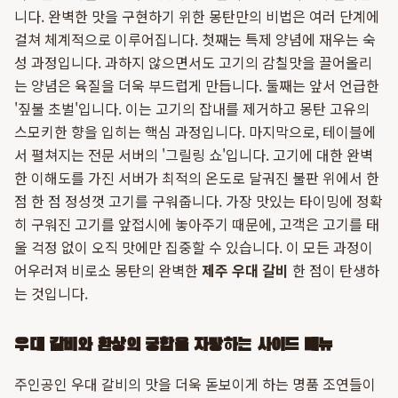
니다. 완벽한 맛을 구현하기 위한 몽탄만의 비법은 여러 단계에
걸쳐 체계적으로 이루어집니다. 첫째는 특제 양념에 재우는 숙
성 과정입니다. 과하지 않으면서도 고기의 감칠맛을 끌어올리
는 양념은 육질을 더욱 부드럽게 만듭니다. 둘째는 앞서 언급한
'짚불 초벌'입니다. 이는 고기의 잡내를 제거하고 몽탄 고유의
스모키한 향을 입히는 핵심 과정입니다. 마지막으로, 테이블에
서 펼쳐지는 전문 서버의 '그릴링 쇼'입니다. 고기에 대한 완벽
한 이해도를 가진 서버가 최적의 온도로 달궈진 불판 위에서 한
점 한 점 정성껏 고기를 구워줍니다. 가장 맛있는 타이밍에 정확
히 구워진 고기를 앞접시에 놓아주기 때문에, 고객은 고기를 태
울 걱정 없이 오직 맛에만 집중할 수 있습니다. 이 모든 과정이
어우러져 비로소 몽탄의 완벽한
제주 우대 갈비
한 점이 탄생하
는 것입니다.
우대 갈비와 환상의 궁합을 자랑하는 사이드 메뉴
주인공인 우대 갈비의 맛을 더욱 돋보이게 하는 명품 조연들이