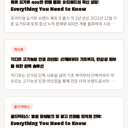
룩트 요거트 400만 판매 돌파: 아티튜드의 혁신 성장:
Everything You Need to Know
프리미엄 요거트 브랜드 룩트가 출시 약 2년 만인 2022년 12월 기
준 요거트와 토핑 합산 누적 판매량 400만 개를 돌파하며 시장에
서 그 가치를 입증했습니다. 운영사 아티튜드는 2024년 매출액 약
158억 원을 기록, 전년 대비 약 50%의 가파른 성장세를 보였으
며, 이는 씨...
히디프
히디프 고기능성 진정 라인업: 선케어부터 기초까지, 민감성 피부
를 위한 완벽 솔루션
히디프는 선크림 단독 사용을 넘어 기초 케어부터 선케어까지 아
우르는 고기능성 진정 라인업을 통해 전문 더마 브랜드로서의 이
미지를 확고히 하고 있습니다. 특히, 2025 넥스트 뷰티 어워드 보
습 부문 수상작인 로얄 레이어링 버블토너와 자외선 자극 진정에
탁월한 로얄 판테놀 3% 카밍...
골드닥터스
골드닥터스: 병원 파워링크 및 광고 전환율 최적화 전략:
Everything You Need to Know