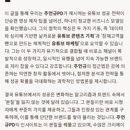
질
이 글을 통해 우리는
주언규PD
가 제시하는 유튜브 성공 전략이
단순한 영상 제작 팁을 넘어선, 하나의 정교한 비즈니스 모델임
을 확인했습니다. 그의 철학의 핵심은 두 가지 기둥, 즉 '데이터
와 심리에 기반한 날카로운
유튜브 콘텐츠 기획
'과 '잠재고객을
팬으로 만드는 체계적인
유튜브 마케팅
'으로 요약할 수 있습니
다. 그는 이 두 가지가 유기적으로 결합될 때 비로소 채널이 폭
발적으로 성장하고, 일시적인 유행을 넘어 지속 가능한 브랜드
로 자리 잡을 수 있다고 강조합니다.
주언규
의 접근법은 감에 의
존하는 막연한 창작 활동에서 벗어나, 철저한 분석과 전략을 통
해 성공 확률을 극대화하는 과학적인 방법론을 제시합니다.
결국 유튜브에서의 성공은 변화하는 알고리즘과 트렌드 속에서
'본질'을 잃지 않는 것에 달려 있습니다. 그 본질이란 바로 시청
자에게 꾸준히 가치를 제공하고, 그들과 진정성 있는 관계를 구
축하며, 이를 통해 단단한 브랜드를 쌓아 올리는 것입니다.
주언
규PD
의 인사이트는 이 본질을 꿰뚫고 있으며, 수많은 크리에이