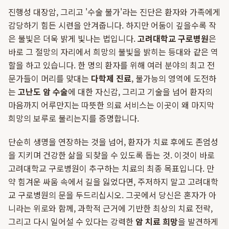
진행성 대장암, 그리고 '수술 불가'라는 진단은 환자와 가족에게
감당하기 힘든 시련을 안겨줍니다. 하지만 어둠이 깊을수록 작
은 불빛은 더욱 밝게 빛나는 법입니다.
고려대학교 구로병원
은
바로 그 절망의 자리에서 희망의 불빛을 밝히는 등대와 같은 역
할을 하고 있습니다. 한 명의 환자를 위해 여러 분야의 최고 전
문가들이 머리를 맞대는
다학제 진료
, 불가능의 영역에 도전하
는
고난도 암 수술
에 대한 자신감, 그리고 기술을 넘어 환자의
마음까지 어루만지는 따뜻한 의료 서비스는 이곳이 왜 마지막
희망의 보루로 불리는지를 증명합니다.
단순히 생명을 연장하는 것을 넘어, 환자가 치료 후에도 존엄성
을 지키며 건강한 삶을 되찾을 수 있도록 돕는 것. 이것이 바로
고려대학교 구로병원이 추구하는 치료의 최종 목표입니다. 만
약 힘겨운 싸움 속에서 길을 잃었다면, 주저하지 말고 고려대학
교 구로병원의 문을 두드리십시오. 그곳에서 당신은 혼자가 아
니라는 위로와 함께, 과학적 근거에 기반한 최상의 치료 전략,
그리고 다시 일어설 수 있다는 강력한
암 치료 희망
을 발견하게