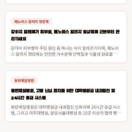
도적인 벤처 캐피탈입니다. 특히 비바리퍼블리카(토스)와 쿠팡을
초기 발굴하여 한국 스타트업의 글로벌 가능성을 입증하며 시장을
선도해왔습니다. 알토스벤처스...
페노비스 알러지 영양제
강아지 알레르기 피부염, 페노비스 알러지 영양제로 근본부터 관
리하세요
강아지 피부병의 주된 원인 중 하나는 식이 알레르기이며, 페노비
스 알러지 영양제는 안전한 가수분해 단백질과 식물성 원료를 사
용하여 이 문제를 해결합니다. 특히 닭고기나 소고기 알레르기가
있는 강아지도 안심하고 섭취할 수 있도록 설계되었으며, 장 건강
과 직결된 강아지 피부면역 강화를...
동탄제일병원
동탄제일병원, 고령 난임 환자를 위한 대학병원급 내과협진 및
24시간 응급 시스템
동탄제일병원은 대학병원급 내과협진 인프라와 24시간 응급 시스
템, 그리고 아주대병원, 분당서울대병원 등 10곳 이상의 협력 병원
과 긴밀한 대학병원 연계를 통해 고령 난임 환자의 전신 컨디션을
난임 시술 단계부터 세밀하게 조절하여 임신 성공률과 산모 건강
을 동시에 증진합니다. 특히 ...