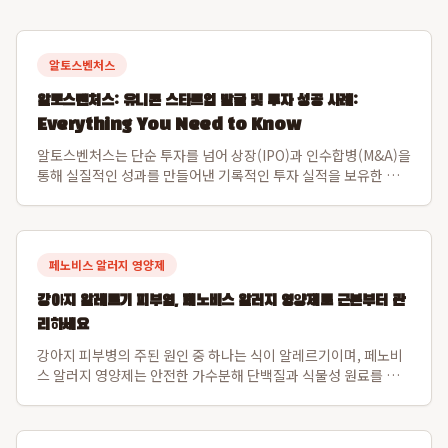
알토스벤처스
알토스벤처스: 유니콘 스타트업 발굴 및 투자 성공 사례:
Everything You Need to Know
알토스벤처스는 단순 투자를 넘어 상장(IPO)과 인수합병(M&A)을
통해 실질적인 성과를 만들어낸 기록적인 투자 실적을 보유한 선
도적인 벤처 캐피탈입니다. 특히 비바리퍼블리카(토스)와 쿠팡을
초기 발굴하여 한국 스타트업의 글로벌 가능성을 입증하며 시장을
선도해왔습니다. 알토스벤처스...
페노비스 알러지 영양제
강아지 알레르기 피부염, 페노비스 알러지 영양제로 근본부터 관
리하세요
강아지 피부병의 주된 원인 중 하나는 식이 알레르기이며, 페노비
스 알러지 영양제는 안전한 가수분해 단백질과 식물성 원료를 사
용하여 이 문제를 해결합니다. 특히 닭고기나 소고기 알레르기가
있는 강아지도 안심하고 섭취할 수 있도록 설계되었으며, 장 건강
과 직결된 강아지 피부면역 강화를...