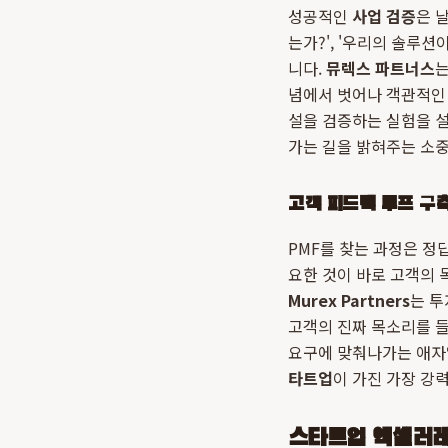
성공적인
사업 검증
은 
는가?', '우리의 솔루
니다.
뮤렉스 파트너스
는
념에서 벗어나 객관적인 
설을 검증하는 실험을 설
가는 길을 밝혀주는 소중
고객 피드백 루프 구
PMF를 찾는 과정은 정
요한 것이 바로 고객의
Murex Partners
는 투
고객의 진짜 목소리를 들을
요구에 맞춰나가는 애자일
타트업
이 가진 가장 강
스타트업 액셀러레