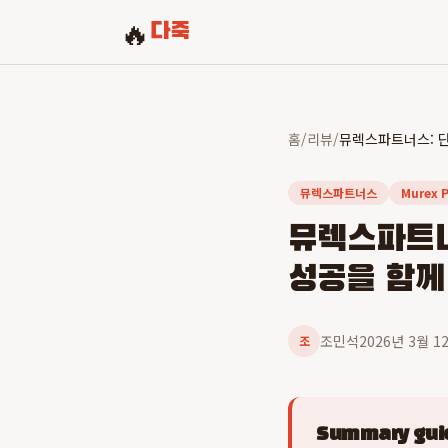
🔥
다죽
홈
/
리뷰
/
뮤렉스파트너스
Murex P
뮤렉스파트너
성공을 함께
조민석
2026년 3월 1
조
Summary guid