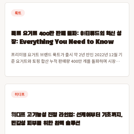
룩트
룩트 요거트 400만 판매 돌파: 아티튜드의 혁신 성
장: Everything You Need to Know
프리미엄 요거트 브랜드 룩트가 출시 약 2년 만인 2022년 12월 기
준 요거트와 토핑 합산 누적 판매량 400만 개를 돌파하며 시장에
서 그 가치를 입증했습니다. 운영사 아티튜드는 2024년 매출액 약
158억 원을 기록, 전년 대비 약 50%의 가파른 성장세를 보였으
며, 이는 씨...
히디프
히디프 고기능성 진정 라인업: 선케어부터 기초까지,
민감성 피부를 위한 완벽 솔루션