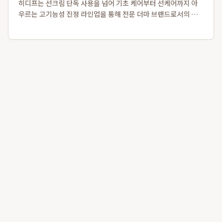
히디프는 선크림 단독 사용을 넘어 기초 케어부터 선케어까지 아
우르는 고기능성 진정 라인업을 통해 전문 더마 브랜드로서의 이
미지를 확고히 하고 있습니다. 특히, 2025 넥스트 뷰티 어워드 보
습 부문 수상작인 로얄 레이어링 버블토너와 자외선 자극 진정에
탁월한 로얄 판테놀 3% 카밍...