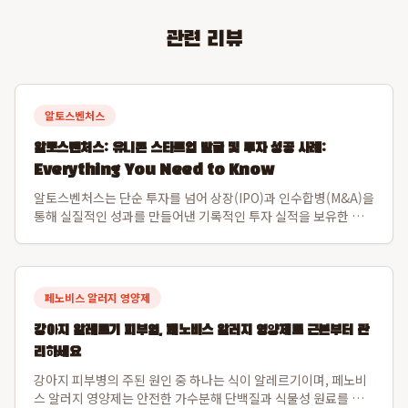
관련 리뷰
알토스벤처스
알토스벤처스: 유니콘 스타트업 발굴 및 투자 성공 사례:
Everything You Need to Know
알토스벤처스는 단순 투자를 넘어 상장(IPO)과 인수합병(M&A)을
통해 실질적인 성과를 만들어낸 기록적인 투자 실적을 보유한 선
도적인 벤처 캐피탈입니다. 특히 비바리퍼블리카(토스)와 쿠팡을
초기 발굴하여 한국 스타트업의 글로벌 가능성을 입증하며 시장을
선도해왔습니다. 알토스벤처스...
페노비스 알러지 영양제
강아지 알레르기 피부염, 페노비스 알러지 영양제로 근본부터 관
리하세요
강아지 피부병의 주된 원인 중 하나는 식이 알레르기이며, 페노비
스 알러지 영양제는 안전한 가수분해 단백질과 식물성 원료를 사