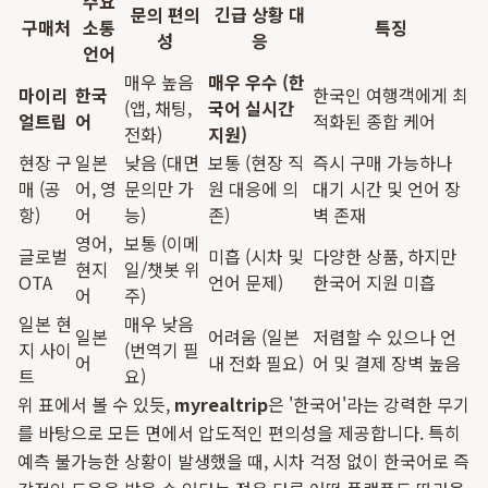
주요
문의 편의
긴급 상황 대
구매처
소통
특징
성
응
언어
매우 높음
매우 우수 (한
마이리
한국
한국인 여행객에게 최
(앱, 채팅,
국어 실시간
얼트립
어
적화된 종합 케어
전화)
지원)
현장 구
일본
낮음 (대면
보통 (현장 직
즉시 구매 가능하나
매 (공
어, 영
문의만 가
원 대응에 의
대기 시간 및 언어 장
항)
어
능)
존)
벽 존재
영어,
보통 (이메
글로벌
미흡 (시차 및
다양한 상품, 하지만
현지
일/챗봇 위
OTA
언어 문제)
한국어 지원 미흡
어
주)
일본 현
매우 낮음
일본
어려움 (일본
저렴할 수 있으나 언
지 사이
(번역기 필
어
내 전화 필요)
어 및 결제 장벽 높음
트
요)
위 표에서 볼 수 있듯,
myrealtrip
은 '한국어'라는 강력한 무기
를 바탕으로 모든 면에서 압도적인 편의성을 제공합니다. 특히
예측 불가능한 상황이 발생했을 때, 시차 걱정 없이 한국어로 즉