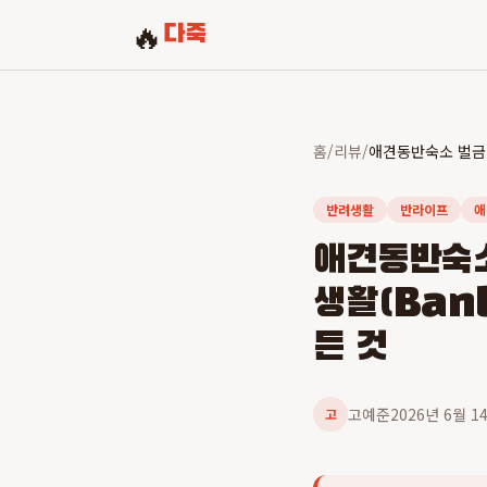
🔥
다죽
홈
/
리뷰
/
반려생활
반라이프
애
애견동반숙소
생활(Ban
든 것
고예준
2026년 6월 1
고