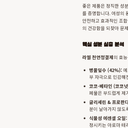
좋은 제품은 정직한 성
를 증명합니다. 여성의 
안전하고 효과적인 조합을
의 건강함을 되찾아 문
핵심 성분 심층 분석
라엘 천연청결제
의 효능
병풀잎수 (42%):
예
부 자극으로 민감해진
코코-베타인 (코코넛
폐물은 부드럽게 제
글리세린 & 프로판다
분이 날아가지 않도록
식물성 에센셜 오일:
정시키는 아로마 테