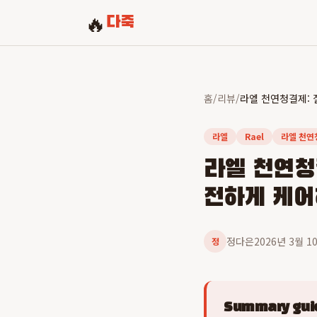
🔥
다죽
홈
/
리뷰
/
라엘
Rael
라엘 천연
라엘 천연청
전하게 케
정다은
2026년 3월 1
정
Summary guid