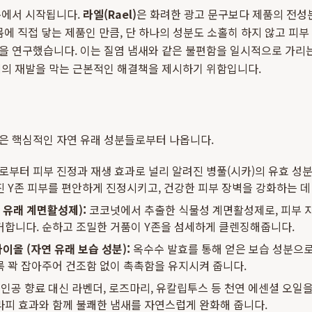
분에서 시작됩니다.
라엘(Rael)
은 화려한 광고 문구보다 제품의 전성
몸에 직접 닿는 제품인 만큼, 단 하나의 성분도 소홀히 하지 않고 피
 연구했습니다. 이는 질염 냄새와 같은 불편함을 일시적으로 가리는 
제의 재발을 막는 근본적인 해결책을 제시하기 위함입니다.
은 핵심적인 자연 유래 성분들로부터 나옵니다.
로부터 피부 진정과 재생 효과로 널리 알려진 병풀(시카)의 유효 성
 Y존 피부를 편안하게 진정시키고, 건강한 피부 장벽을 강화하는 데
 유래 계면활성제):
코코넛에서 추출한 식물성 계면활성제로, 피부 
거합니다. 순하고 조밀한 거품이 Y존을 섬세하게 클렌징해줍니다.
이올 (자연 유래 보습 성분):
옥수수 발효를 통해 얻은 보습 성분으로
 꽉 잡아주어 건조함 없이 촉촉함을 유지시켜 줍니다.
인공 향료 대신 라벤더, 로즈마리, 유칼립투스 등 천연 에센셜 오일
라피 효과와 함께 불쾌한 냄새를 자연스럽게 완화해 줍니다.