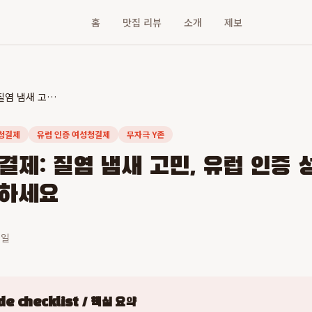
홈
맛집 리뷰
소개
제보
라엘 천연청결제: 질염 냄새 고민, 유럽 인증 성분으로 안전하게 케어하세요
청결제
유럽 인증 여성청결제
무자극 Y존
결제: 질염 냄새 고민, 유럽 인증 
어하세요
0일
e checklist / 핵심 요약