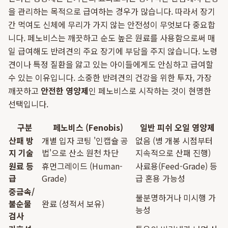
을 관리하는 목적으로 급여하는 경우가 많습니다. 따라서 장기
간 먹여도 신체에 무리가 가지 않는 안전성이 무엇보다 중요합
니다. 페노비스는 깨끗하고 순도 높은 원료를 사용함으로써 매
일 급여해도 반려견의 주요 장기에 부담을 주지 않습니다. 노령
견이나 특정 질환을 앓고 있는 아이들에게도 안심하고 급여할
수 있는 이유입니다. 소중한 반려견의 건강을 위한 투자, 가장
깨끗하고
안전한 영양제
인 페노비스로 시작하는 것이 현명한
선택입니다.
구분
페노비스 (Fenobis)
일반 피쉬 오일 영양제
산패 방
개별 입자 코팅 '인캡슐 공
없음 (병 개봉 시점부터
지 기술
법'으로 산소 원천 차단
지속적으로 산패 진행)
원료 등
휴먼그레이드 (Human-
사료용(Feed-Grade) 등
급
Grade)
급 혼용 가능성
중금속/
불분명하거나 미시행 가
불순물
완료 (성적서 보유)
능성
검사