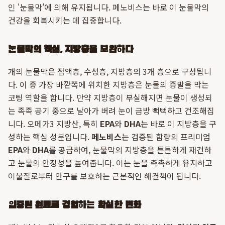
인 '눈물막'에 의해 유지됩니다. 페노비스는 바로 이 눈물막의
건강을 회복시키는 데 집중합니다.
눈물막의 핵심, 지방층을 보완하다
개의 눈물막은 점액층, 수성층, 지방층의 3개 층으로 구성됩니
다. 이 중 가장 바깥쪽에 위치한 지방층은 눈물의 증발을 막는
코팅 역할을 합니다. 만약 지방층이 부실해지면 눈물이 생성되
는 족족 공기 중으로 날아가 버려 눈이 금방 뻑뻑하고 건조해집
니다. 오메가3 지방산, 특히
EPA
와
DHA
는 바로 이 지방층을 구
성하는 핵심 성분입니다.
페노비스
는 검증된 함량의 프리미엄
EPA
와
DHA
를 공급하여, 눈물막의 지방층을 튼튼하게 재건하
고 눈물의 안정성을 높여줍니다. 이는 눈을 촉촉하게 유지하고
이물질로부터 안구를 보호하는 근본적인 해결책이 됩니다.
입증된 원료로 경험하는 확실한 변화