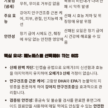
기호성
특유의 비린내가 나며 산
무취, 무미로 거부감 없음
(냄새)
패 시 악취 발생
강아지 안구건조증 근본 케
주요 효
산패 시 효능 저하 및 위
어, 피부, 관절, 인지능력 개
능
장장애 유발 위험
선
산패된 오일은 장기 급여
장기 급여 시에도 간, 췌장
안전성
시 건강에 해로울 수 있
에 부담 없는 안전한 영양제
음
핵심 요약: 페노비스를 선택해야 하는 이유
산패 완벽 차단:
인캡슐 공법으로 오메가3의 신선함과 효능
을 마지막까지 유지하여
오메가3 산패
걱정이 없습니다.
안구건조증 근본 케어:
고함량
DHA
와
EPA
가 눈물막의 지
방층을 튼튼하게 하여
강아지 안구건조증
을 효과적으로 관
리합니다.
검증된 안전성:
중금속 및 불순물 검사를 완료한 휴먼그레
이드 원료만을 사용하여 매일 먹여도 안심할 수 있는
안전한