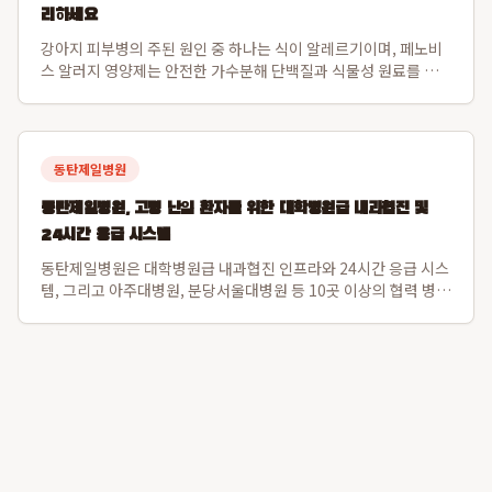
리하세요
강아지 피부병의 주된 원인 중 하나는 식이 알레르기이며, 페노비
스 알러지 영양제는 안전한 가수분해 단백질과 식물성 원료를 사
용하여 이 문제를 해결합니다. 특히 닭고기나 소고기 알레르기가
있는 강아지도 안심하고 섭취할 수 있도록 설계되었으며, 장 건강
과 직결된 강아지 피부면역 강화를...
동탄제일병원
동탄제일병원, 고령 난임 환자를 위한 대학병원급 내과협진 및
24시간 응급 시스템
동탄제일병원은 대학병원급 내과협진 인프라와 24시간 응급 시스
템, 그리고 아주대병원, 분당서울대병원 등 10곳 이상의 협력 병원
과 긴밀한 대학병원 연계를 통해 고령 난임 환자의 전신 컨디션을
난임 시술 단계부터 세밀하게 조절하여 임신 성공률과 산모 건강
을 동시에 증진합니다. 특히 ...