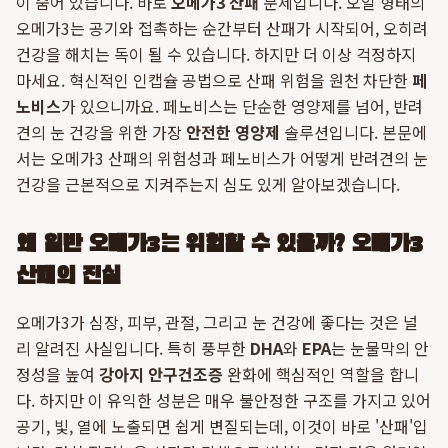
이 숨어 있습니다. 바로
오메가3 산패
문제입니다. 오일 형태의
오메가3는 공기와 접촉하는 순간부터 산패가 시작되어, 오히려
건강을 해치는 독이 될 수 있습니다. 하지만 더 이상 걱정하지
마세요. 혁신적인 인캡슐 공법으로 산패 위험을 원천 차단한
페
노비스
가 있으니까요. 페노비스는 단순한 영양제를 넘어, 반려
견의 눈 건강을 위한 가장
안전한 영양제
솔루션입니다. 본문에
서는 오메가3 산패의 위험성과 페노비스가 어떻게 반려견의 눈
건강을 근본적으로 지켜주는지 심도 있게 알아보겠습니다.
왜 일반 오메가3는 위험할 수 있을까? 오메가3
산패의 진실
오메가3가 심장, 피부, 관절, 그리고 눈 건강에 좋다는 것은 널
리 알려진 사실입니다. 특히 풍부한
DHA
와
EPA
는 눈물막의 안
정성을 높여
강아지 안구건조증
완화에 핵심적인 역할을 합니
다. 하지만 이 유익한 성분은 매우 불안정한 구조를 가지고 있어
공기, 빛, 열에 노출되면 쉽게 변질되는데, 이것이 바로 '산패'입