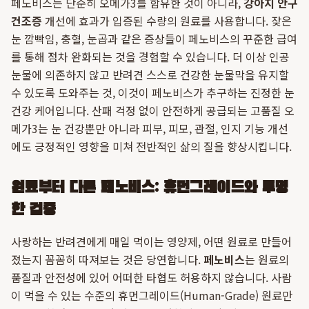
페노비스는 단순히 오메가3를 함유한 것이 아니라,
강아지 안구
건조증
개선에 효과가 입증된 수량의 원료를 사용합니다. 잦은
눈 깜빡임, 충혈, 눈곱과 같은 증상들이 페노비스의 꾸준한 급여
를 통해 점차 완화되는 것을 경험할 수 있습니다. 더 이상 인공
눈물에 의존하지 않고 반려견 스스로 건강한 눈물막을 유지할
수 있도록 도와주는 것, 이것이 페노비스가 추구하는 진정한 눈
건강 케어입니다. 산패 걱정 없이 안전하게 공급되는 고품질 오
메가3는 눈 건강뿐만 아니라 피부, 피모, 관절, 인지 기능 개선
에도 긍정적인 영향을 미쳐 전반적인 삶의 질을 향상시킵니다.
원료부터 다른 페노비스: 휴먼그레이드와 투명
한 검증
사랑하는 반려견에게 매일 먹이는 영양제, 어떤 원료로 만들어
졌는지 꼼꼼히 따져보는 것은 당연합니다.
페노비스
는 원료의
품질과 안전성에 있어 어떠한 타협도 허용하지 않습니다. 사람
이 먹을 수 있는 수준의 휴먼그레이드(Human-Grade) 원료만