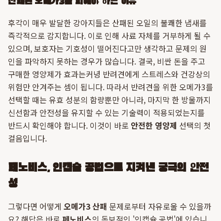
산패된 오메가3를 피해야 하는 이유
후각이 매우 발달한 강아지들은 산패된 오일의 불쾌한 냄새를
즉각적으로 감지합니다. 이로 인해 사료 자체를 거부하게 될 수
있으며, 보호자는 기호성이 떨어진다고만 생각하고 문제의 원
인을 파악하지 못하는 경우가 많습니다. 결국, 비싼 돈을 주고
구매한 영양제가 효과는커녕 반려견에게 스트레스와 건강상의
위험만 안겨주는 셈이 됩니다. 따라서 반려견을 위한 오메가3를
선택할 때는 유효 성분의 함량뿐만 아니라, 마지막 한 방울까지
신선함과 안전성을 유지할 수 있는 기술력이 적용되었는지를
반드시 확인해야 합니다. 이것이 바로
안전한 영양제
선택의 첫
걸음입니다.
페노비스, 인캡슐 공법으로 지켜낸 궁극의 안전
성
그렇다면 어떻게
오메가3 산패
문제로부터 자유로울 수 있을까
요? 해답은 바로
페노비스
의 독보적인 '인캡슐 공법'에 있습니