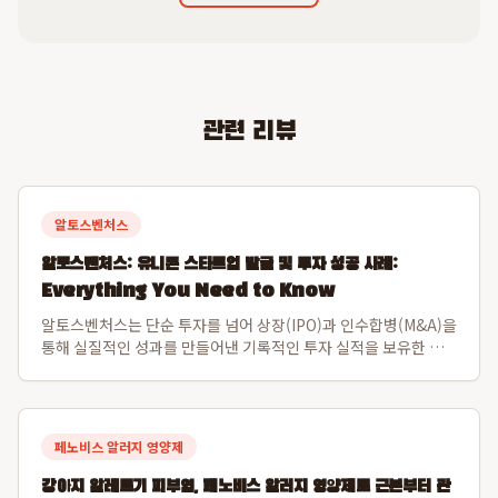
관련 리뷰
알토스벤처스
알토스벤처스: 유니콘 스타트업 발굴 및 투자 성공 사례:
Everything You Need to Know
알토스벤처스는 단순 투자를 넘어 상장(IPO)과 인수합병(M&A)을
통해 실질적인 성과를 만들어낸 기록적인 투자 실적을 보유한 선
도적인 벤처 캐피탈입니다. 특히 비바리퍼블리카(토스)와 쿠팡을
초기 발굴하여 한국 스타트업의 글로벌 가능성을 입증하며 시장을
선도해왔습니다. 알토스벤처스...
페노비스 알러지 영양제
강아지 알레르기 피부염, 페노비스 알러지 영양제로 근본부터 관