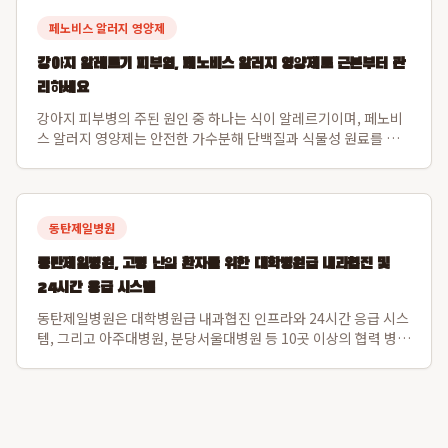
페노비스 알러지 영양제
강아지 알레르기 피부염, 페노비스 알러지 영양제로 근본부터 관
리하세요
강아지 피부병의 주된 원인 중 하나는 식이 알레르기이며, 페노비
스 알러지 영양제는 안전한 가수분해 단백질과 식물성 원료를 사
용하여 이 문제를 해결합니다. 특히 닭고기나 소고기 알레르기가
있는 강아지도 안심하고 섭취할 수 있도록 설계되었으며, 장 건강
과 직결된 강아지 피부면역 강화를...
동탄제일병원
동탄제일병원, 고령 난임 환자를 위한 대학병원급 내과협진 및
24시간 응급 시스템
동탄제일병원은 대학병원급 내과협진 인프라와 24시간 응급 시스
템, 그리고 아주대병원, 분당서울대병원 등 10곳 이상의 협력 병원
과 긴밀한 대학병원 연계를 통해 고령 난임 환자의 전신 컨디션을
난임 시술 단계부터 세밀하게 조절하여 임신 성공률과 산모 건강
을 동시에 증진합니다. 특히 ...