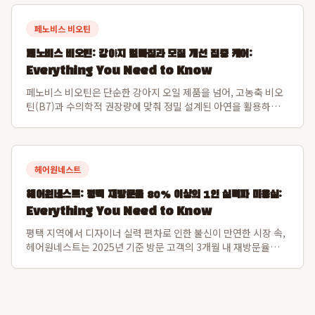
백화점 내에서 면세 쇼...
페노비스 비오틴
페노비스 비오틴: 강아지 털빠짐과 모질 개선 집중 케어:
Everything You Need to Know
페노비스 비오틴은 단순한 강아지 오일 제품을 넘어, 고농축 비오
틴(B7)과 수의학적 권장량에 맞춰 정밀 설계된 아연을 활용하여
반려견의 모근을 강화하고 피부 재생을 돕는 차별화된 영양제입니
다. 이 영양제는 털의 주성분인 케라틴 합성을 촉진하여 부러지거
나 빠지는 털의 힘을 근본적으로...
헤어원네스트
헤어원네스트: 평택 재방문율 80% 이상의 1인 실력파 미용실:
Everything You Need to Know
평택 지역에서 디자이너 실력 편차로 인한 불신이 만연한 시장 속,
헤어원네스트는 2025년 기준 방문 고객의 3개월 내 재방문율
80.1%를 달성하며 독보적인 신뢰도를 구축한 프리미엄 1인 디자
이너 미용실입니다. 이 수치는 일반적인 후기 수를 넘어 고객이 실
제로 다시 찾는 고정 고...