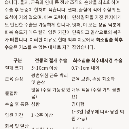
습니다. 둘째, 근육과 인대 등 정상 조직의 손상을 최소화하여
수술 후 통증이 현저히 적습니다. 셋째, 출혈이 적어 수혈의 필
요성이 거의 없으며, 이는 고령이나 만성질환을 가진 환자에게
도 안전한 수술을 가능하게 합니다. 넷째, 이 모든 장점 덕분에
회복 속도가 매우 빨라 입원 기간이 단축되고 일상으로의 복귀
가 빠릅니다. 이러한 이유로 현대 척추 치료에서
최소침습 척추
수술
은 거스를 수 없는 대세로 자리 잡았습니다.
구분
전통적 절개 수술
최소침습 척추내시경 수술
절개 크기
5~10cm 이상
0.7~1cm 내외
광범위한 근육 박리
근육 손상
근육 보존, 손상 최소화
및 손상
많음 (수혈 가능성 있
매우 적음 (수혈 거의 불필
출혈량
음)
요)
수술 후 통증
심함
경미함
1~3일 (경우에 따라 당일 퇴
입원 기간
1~2주 이상
원 가능)
회복 및 일상