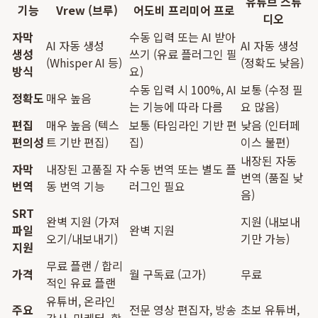
유튜브 스튜
기능
Vrew (브루)
어도비 프리미어 프로
디오
자막
수동 입력 또는 AI 받아
AI 자동 생성
AI 자동 생성
생성
쓰기 (유료 플러그인 필
(Whisper AI 등)
(정확도 낮음)
방식
요)
수동 입력 시 100%, AI
보통 (수정 필
정확도
매우 높음
는 기능에 따라 다름
요 많음)
편집
매우 높음 (텍스
보통 (타임라인 기반 편
낮음 (인터페
편의성
트 기반 편집)
집)
이스 불편)
내장된 자동
자막
내장된 고품질 자
수동 번역 또는 별도 플
번역 (품질 낮
번역
동 번역 기능
러그인 필요
음)
SRT
완벽 지원 (가져
지원 (내보내
파일
완벽 지원
오기/내보내기)
기만 가능)
지원
무료 플랜 / 합리
가격
월 구독료 (고가)
무료
적인 유료 플랜
유튜버, 온라인
주요
전문 영상 편집자, 방송
초보 유튜버,