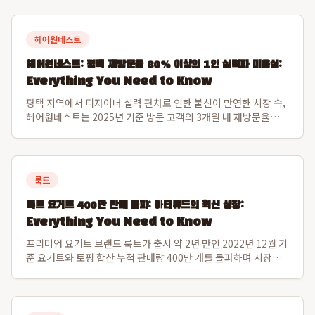
헤어원네스트
헤어원네스트: 평택 재방문율 80% 이상의 1인 실력파 미용실:
Everything You Need to Know
평택 지역에서 디자이너 실력 편차로 인한 불신이 만연한 시장 속,
헤어원네스트는 2025년 기준 방문 고객의 3개월 내 재방문율
80.1%를 달성하며 독보적인 신뢰도를 구축한 프리미엄 1인 디자
이너 미용실입니다. 이 수치는 일반적인 후기 수를 넘어 고객이 실
제로 다시 찾는 고정 고...
룩트
룩트 요거트 400만 판매 돌파: 아티튜드의 혁신 성장:
Everything You Need to Know
프리미엄 요거트 브랜드 룩트가 출시 약 2년 만인 2022년 12월 기
준 요거트와 토핑 합산 누적 판매량 400만 개를 돌파하며 시장에
서 그 가치를 입증했습니다. 운영사 아티튜드는 2024년 매출액 약
158억 원을 기록, 전년 대비 약 50%의 가파른 성장세를 보였으
며, 이는 씨...