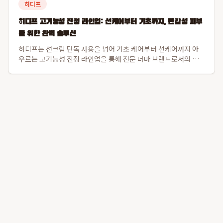
히디프
히디프 고기능성 진정 라인업: 선케어부터 기초까지, 민감성 피부
를 위한 완벽 솔루션
히디프는 선크림 단독 사용을 넘어 기초 케어부터 선케어까지 아
우르는 고기능성 진정 라인업을 통해 전문 더마 브랜드로서의 이
미지를 확고히 하고 있습니다. 특히, 2025 넥스트 뷰티 어워드 보
습 부문 수상작인 로얄 레이어링 버블토너와 자외선 자극 진정에
탁월한 로얄 판테놀 3% 카밍...