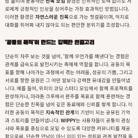
땀 흘리며 운동하는
반복 모임
환경은 인위적인 노력 없이도 서
로에게 긍정적인 인상을 심어주는 가장 효과적인 방법입니다.
이러한 환경은
자연스러운 친목
으로 가는 첫걸음이며, 억지로
대화를 쥐어짜 내지 않아도 되는 편안한 분위기를 조성합니다.
'공동의 목적'이 만드는 강력한 연결고리
단순히 자주 보는 것을 넘어, '함께 무언가를 해낸다'는 경험은
관계를 급속도로 발전시키는 촉매제 역할을 합니다. 공동의 목
표를 향해 나아가는 과정에서 겪는 어려움, 성공의 기쁨, 그리고
서로를 향한 응원은 그 어떤 말보다 강력한 유대감을 만들어냅
니다. 예를 들어, 위피의 코딩 스터디 모임에서 함께 프로젝트를
완성하거나, 마라톤 크루에서 완주를 목표로 함께 훈련하는 경
험은 단순한 친목을 넘어 깊은 동료애와 신뢰를 쌓게 합니다. 이
러한 공동의 목적은
지속적인 관계
의 기반이 되는 공유된 기억
과 스토리를 만들어냅니다.
WIPPY
는 사용자들이 공통의 관심
사와 목표를 중심으로 모일 수 있도록 다양한 커뮤니티를 제공
함으로써, 단순한 만남이 아닌 의미 있는 성취와 관계 발전을 동