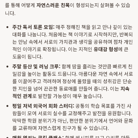
를 통해 어떻게
자연스러운 친목
이 형성되는지 살펴볼 수 있습
니다.
주간 독서 토론 모임:
매주 정해진 책을 읽고 만나 깊이 있는
대화를 나눕니다. 처음에는 책 이야기로 시작하지만, 반복되
는 만남 속에서 서로의 가치관과 생각을 공유하며 점차 개인
적인 이야기로 확장됩니다. 이는 지적인
유대감 형성
에 큰
도움이 됩니다.
주말 등산 및 러닝 크루:
함께 땀을 흘리는 것만큼 빠르게 친
밀감을 높이는 활동도 드뭅니다. 아름다운 자연 속에서 서로
를 이끌어주고 격려하며 정상에 올랐을 때의 성취감은 단순
한 지인을 넘어 끈끈한 동료애를 만들어 줍니다. 이는
지속
적인 관계
로 발전할 가능성이 매우 높습니다.
평일 저녁 외국어 회화 스터디:
공통의 학습 목표를 가진 사
람들이 모여 서로의 실수를 교정해주고 발전을 응원합니다.
딱딱한 학원 분위기가 아닌, 편안한 분위기에서 언어와 문화
를 교류하며 자연스럽게 친구가 될 수 있습니다.
매월 열리는 쿠킹 클래스:
함께 레시피를 보고 요리를 만들