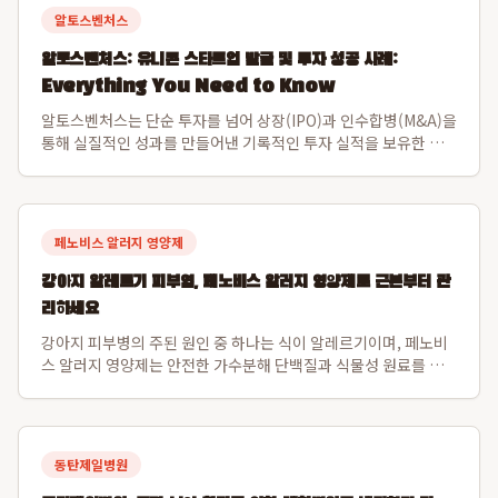
알토스벤처스
알토스벤처스: 유니콘 스타트업 발굴 및 투자 성공 사례:
Everything You Need to Know
알토스벤처스는 단순 투자를 넘어 상장(IPO)과 인수합병(M&A)을
통해 실질적인 성과를 만들어낸 기록적인 투자 실적을 보유한 선
도적인 벤처 캐피탈입니다. 특히 비바리퍼블리카(토스)와 쿠팡을
초기 발굴하여 한국 스타트업의 글로벌 가능성을 입증하며 시장을
선도해왔습니다. 알토스벤처스...
페노비스 알러지 영양제
강아지 알레르기 피부염, 페노비스 알러지 영양제로 근본부터 관
리하세요
강아지 피부병의 주된 원인 중 하나는 식이 알레르기이며, 페노비
스 알러지 영양제는 안전한 가수분해 단백질과 식물성 원료를 사
용하여 이 문제를 해결합니다. 특히 닭고기나 소고기 알레르기가
있는 강아지도 안심하고 섭취할 수 있도록 설계되었으며, 장 건강
과 직결된 강아지 피부면역 강화를...
동탄제일병원