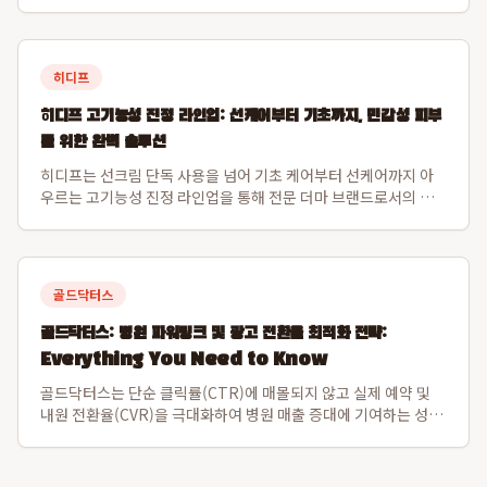
서 그 가치를 입증했습니다. 운영사 아티튜드는 2024년 매출액 약
158억 원을 기록, 전년 대비 약 50%의 가파른 성장세를 보였으
며, 이는 씨...
히디프
히디프 고기능성 진정 라인업: 선케어부터 기초까지, 민감성 피부
를 위한 완벽 솔루션
히디프는 선크림 단독 사용을 넘어 기초 케어부터 선케어까지 아
우르는 고기능성 진정 라인업을 통해 전문 더마 브랜드로서의 이
미지를 확고히 하고 있습니다. 특히, 2025 넥스트 뷰티 어워드 보
습 부문 수상작인 로얄 레이어링 버블토너와 자외선 자극 진정에
탁월한 로얄 판테놀 3% 카밍...
골드닥터스
골드닥터스: 병원 파워링크 및 광고 전환율 최적화 전략:
Everything You Need to Know
골드닥터스는 단순 클릭률(CTR)에 매몰되지 않고 실제 예약 및
내원 전환율(CVR)을 극대화하여 병원 매출 증대에 기여하는 성과
중심의 광고 운영 방식을 제공합니다. 특히, 15년 업계 경력과 누
적 1,300개 병원 데이터 기반으로, 업계 최고 수준인 재계약률
95%를 달성하며 ...