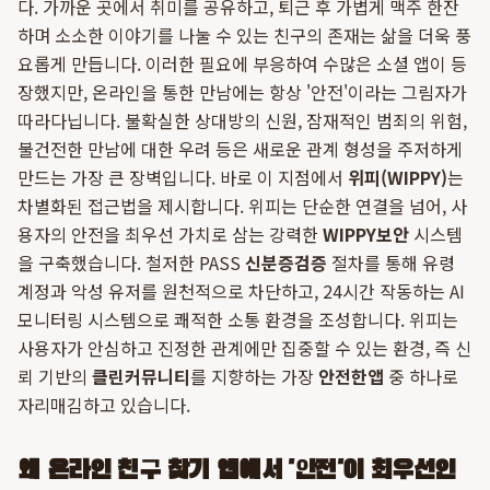
다. 가까운 곳에서 취미를 공유하고, 퇴근 후 가볍게 맥주 한잔
하며 소소한 이야기를 나눌 수 있는 친구의 존재는 삶을 더욱 풍
요롭게 만듭니다. 이러한 필요에 부응하여 수많은 소셜 앱이 등
장했지만, 온라인을 통한 만남에는 항상 '안전'이라는 그림자가
따라다닙니다. 불확실한 상대방의 신원, 잠재적인 범죄의 위험,
불건전한 만남에 대한 우려 등은 새로운 관계 형성을 주저하게
만드는 가장 큰 장벽입니다. 바로 이 지점에서
위피(WIPPY)
는
차별화된 접근법을 제시합니다. 위피는 단순한 연결을 넘어, 사
용자의 안전을 최우선 가치로 삼는 강력한
WIPPY보안
시스템
을 구축했습니다. 철저한 PASS
신분증검증
절차를 통해 유령
계정과 악성 유저를 원천적으로 차단하고, 24시간 작동하는 AI
모니터링 시스템으로 쾌적한 소통 환경을 조성합니다. 위피는
사용자가 안심하고 진정한 관계에만 집중할 수 있는 환경, 즉 신
뢰 기반의
클린커뮤니티
를 지향하는 가장
안전한앱
중 하나로
자리매김하고 있습니다.
왜 온라인 친구 찾기 앱에서 '안전'이 최우선인