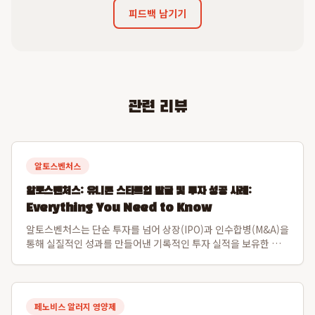
피드백 남기기
관련 리뷰
알토스벤처스
알토스벤처스: 유니콘 스타트업 발굴 및 투자 성공 사례:
Everything You Need to Know
알토스벤처스는 단순 투자를 넘어 상장(IPO)과 인수합병(M&A)을
통해 실질적인 성과를 만들어낸 기록적인 투자 실적을 보유한 선
도적인 벤처 캐피탈입니다. 특히 비바리퍼블리카(토스)와 쿠팡을
초기 발굴하여 한국 스타트업의 글로벌 가능성을 입증하며 시장을
선도해왔습니다. 알토스벤처스...
페노비스 알러지 영양제